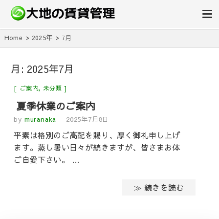
埼玉の賃貸アパート管理なら｜
埼玉県を中心に、賃貸管理・原状回復工事・不動産コンサルティングを行う会
社です。空室対策、家賃滞納問題、退去立ち会いに対応。大地の賃貸管理はノ
Home
2025年
7月
管理会社の大地
ウハウが違います。今の管理に不満はございませんか？
月:
2025年7月
ご案内
,
未分類
夏季休業のご案内
by
muranaka
2025年7月8日
平素は格別のご高配を賜り、厚く御礼申し上げ
ます。蒸し暑い日々が続きますが、皆さまお体
ご自愛下さい。 …
≫ 続きを読む